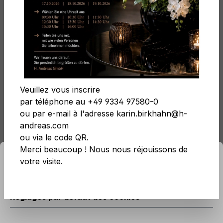
Été
Filtre
Veuillez vous inscrire
par téléphone au +49 9334 97580-0
ou par e-mail à l'adresse karin.birkhahn@h-
andreas.com
ou via le code QR.
rmations...
Réglages par défaut des cookies
Merci beaucoup ! Nous nous réjouissons de
Ce site Web utilise des cookies pour garantir la
votre visite.
meilleure expérience possible.
Plus d'informations...
Réglages par défaut des cookies