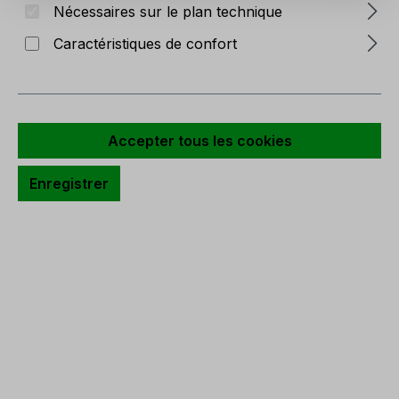
Nécessaires sur le plan technique
Caractéristiques de confort
Agapanthe artificielle, 102 cm, rose
clair
Réf. produit :
2936 500 A3
Accepter tous les cookies
En stock
Enregistrer