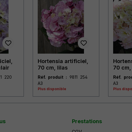
iciel,
Hortensia artificiel,
Hortens
lair
70 cm, lilas
70 cm,
Réf. produit :
9811 254
Réf. pro
A3
A3
Plus disponible
Plus disp
us
Prestations
CGV