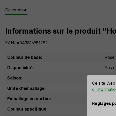
Description
Informations sur le produit "Hor
EAN: 4043816981282
Couleur de base:
Rose
Disponibilité:
Pas e
r la meilleure expérience possible.
Plus d'informations...
Réglages par 
Saison:
Été
Ce site Web 
Unité d'emballage:
d'informatio
Emballage en carton:
Réglages p
Couleur spécifique:
rose c