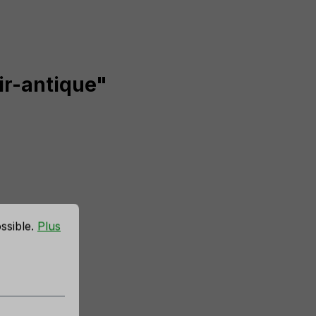
air-antique"
ossible.
Plus