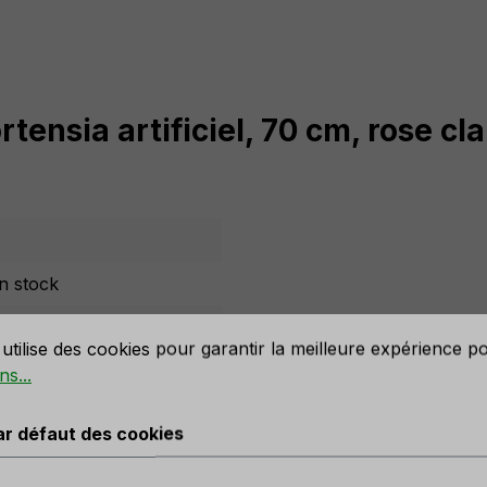
tensia artificiel, 70 cm, rose cl
n stock
défaut des cookies
utilise des cookies pour garantir la meilleure expérience p
ns...
ar défaut des cookies
lair antique