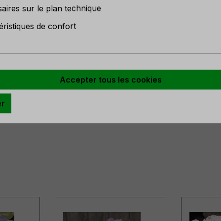
aires sur le plan technique
éristiques de confort
816981282
Accepter tous les cookies
er