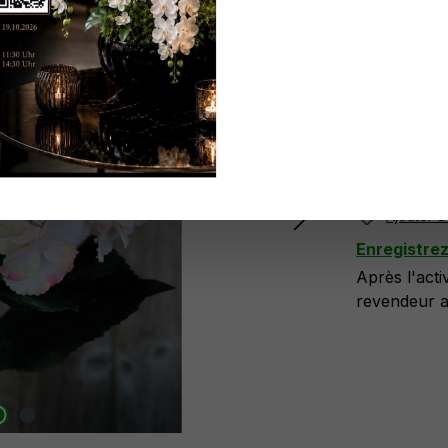
Réf. produit
N'ayez pa
ici
.
Plus di
Ajouter à 
Enregistre
Après l'act
revendeur at