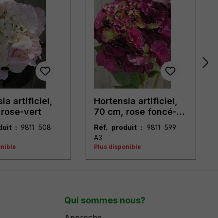
ia artificiel,
Hortensia artificiel,
 rose-vert
70 cm, rose foncé-
antique
duit :
9811 508
Réf. produit :
9811 599
A3
onible
Plus disponible
Qui sommes nous?
Approche