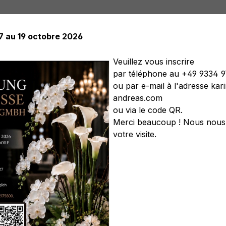
17 au 19 octobre 2026
Veuillez vous inscrire
par téléphone au +49 9334 
ou par e-mail à l'adresse ka
elles
Plantes artificielles
Arbres artificiels
Soft Flower
andreas.com
s artificiels
Couronnes artificielles
Légumes artificiels
C
ou via le code QR.
Merci beaucoup ! Nous nous 
votre visite.
cm, rose clair-antique