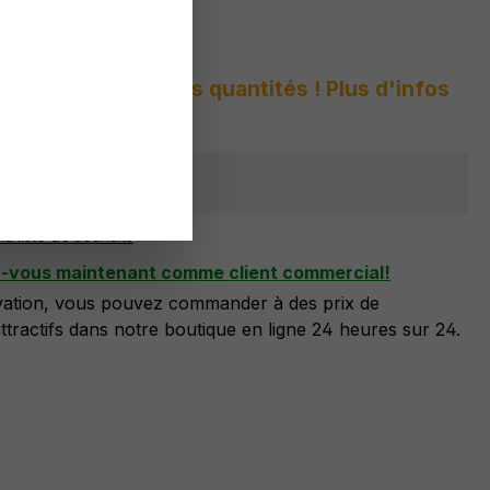
 :
9811 598 A3
s peur des grandes quantités ! Plus d'infos
sponible
la liste de souhaits
z-vous maintenant comme client commercial!
ivation, vous pouvez commander à des prix de
tractifs dans notre boutique en ligne 24 heures sur 24.