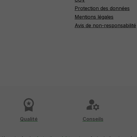
Protection des données
Mentions légales
Avis de non-responsabilité
workspace_premium
manage_accounts
Qualité
Conseils