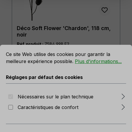
Déco Soft Flower 'Chardon', 118 cm,
noir
rmations...
Réf. produit :
7584 998 F2
Réglages par défaut des cookies
Ce site Web utilise des cookies pour garantir la
En stock
meilleure expérience possible.
Plus d'informations...
Réglages par défaut des cookies
Nécessaires sur le plan technique
Caractéristiques de confort