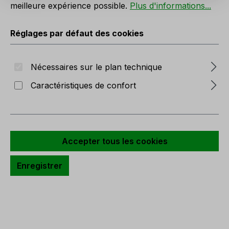
meilleure expérience possible.
Plus d'informations...
Réglages par défaut des cookies
Branche de palmier Areca artificielle,
95 cm, vert
Nécessaires sur le plan technique
Réf. produit :
5786 883 A3
Caractéristiques de confort
Actuellement pas en stock
Accepter tous les cookies
Enregistrer