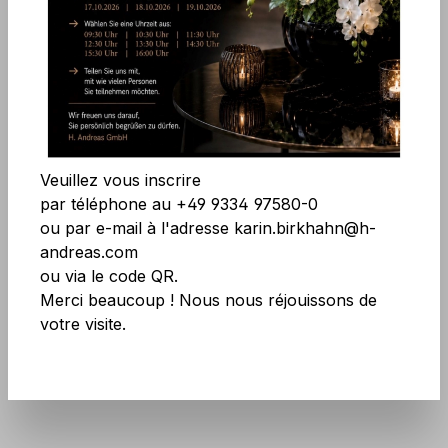
Ignorer la galerie d'images
Accepter tous les cookies
Enregistrer
Veuillez vous inscrire
par téléphone au +49 9334 97580-0
ou par e-mail à l'adresse karin.birkhahn@h-
andreas.com
ou via le code QR.
Merci beaucoup ! Nous nous réjouissons de
Réf. produit :
9868 883 A3
votre visite.
N'ayez pas peur des grandes quantités !
Plus d'infos
ici
.