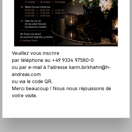
Ignorer la galerie d'images
Accepter tous les cookies
Enregistrer
Veuillez vous inscrire
par téléphone au +49 9334 97580-0
ou par e-mail à l'adresse karin.birkhahn@h-
andreas.com
Réf. produit :
8250 777 A3
ou via le code QR.
Merci beaucoup ! Nous nous réjouissons de
N'ayez pas peur des grandes quantités !
votre visite.
Plus d'infos
ici
.
Plus disponible