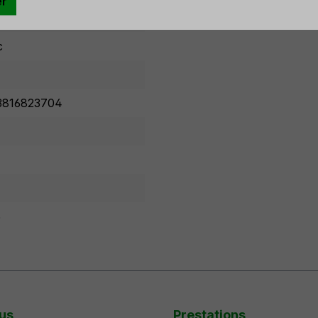
er
c
3816823704
5
us
Prestations