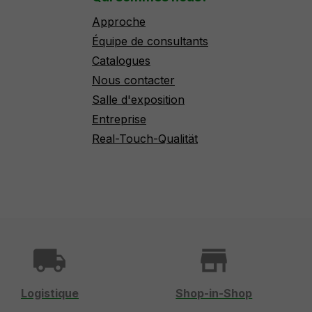
Approche
Équipe de consultants
Catalogues
Nous contacter
Salle d'exposition
Entreprise
Real-Touch-Qualität
local_shipping
store
Logistique
Shop-in-Shop