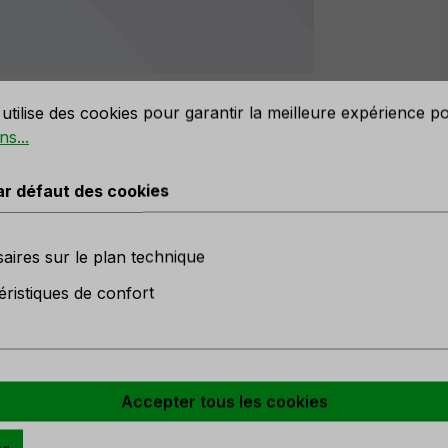
défaut des cookies
utilise des cookies pour garantir la meilleure expérience p
ns...
ar défaut des cookies
choir pour oiseaux décoratif 'Cas
aires sur le plan technique
éristiques de confort
c
en stock
e l'année
Accepter tous les cookies