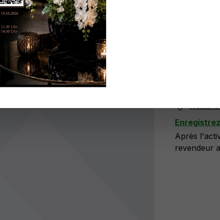
Réf. produit
N'ayez pa
ici
.
Plus di
Ajouter à 
Enregistre
Après l'act
revendeur at