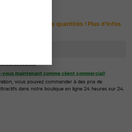
 :
8237 777 A3
s peur des grandes quantités ! Plus d'infos
sponible
la liste de souhaits
z-vous maintenant comme client commercial!
ivation, vous pouvez commander à des prix de
tractifs dans notre boutique en ligne 24 heures sur 24.