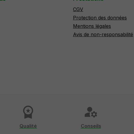
CGV
Protection des données
Mentions légales
Avis de non-responsabilité
workspace_premium
manage_accounts
Qualité
Conseils