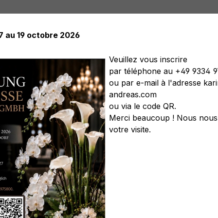
17 au 19 octobre 2026
Veuillez vous inscrire
par téléphone au +49 9334 
ou par e-mail à l'adresse ka
elles
Plantes artificielles
Arbres artificiels
Soft Flower
andreas.com
s artificiels
Couronnes artificielles
Légumes artificiels
C
ou via le code QR.
Merci beaucoup ! Nous nous 
votre visite.
ratif 'Casita', blanc