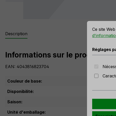
r la meilleure expérience possible.
Plus d'informations...
Réglages par 
Ce site Web 
Description
d'informatio
Réglages p
Informations sur le produit "Ni
Nécess
EAN: 4043816823704
Caract
Couleur de base:
Blan
Disponibilité:
Pas 
Saison:
Tout
Unité d'emballage: