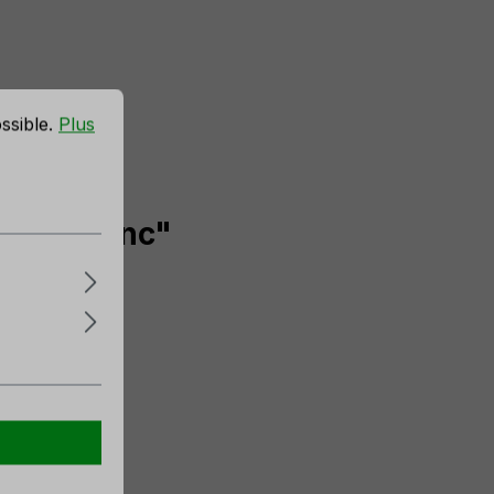
ossible.
Plus
ita', blanc"