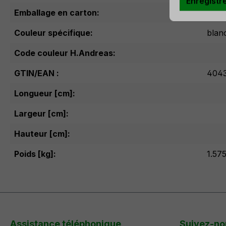
Enregistr
Emballage en carton:
Couleur spécifique:
blan
Code couleur H.Andreas:
GTIN/EAN :
404
Longueur [cm]:
Largeur [cm]:
Hauteur [cm]:
Poids [kg]:
1.57
Assistance téléphonique
Suivez-no