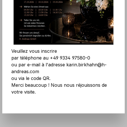
Ignorer la galerie d'images
Caractéristiques de confort
Accepter tous les cookies
Enregistrer
Veuillez vous inscrire
par téléphone au +49 9334 97580-0
ou par e-mail à l'adresse karin.birkhahn@h-
andreas.com
ou via le code QR.
Merci beaucoup ! Nous nous réjouissons de
votre visite.
Réf. produit :
9716 444 A3
N'ayez pas peur des grandes quantités !
Plus d'infos
ici
.