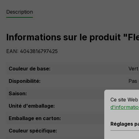
Description
Informations sur le produit "Fl
EAN: 4043816797425
Couleur de base:
Vert
Disponibilité:
Pas 
r la meilleure expérience possible.
Plus d'informations...
Réglages par 
Saison:
Tout
Ce site Web 
Unité d'emballage:
d'informatio
Emballage en carton:
Réglages p
Couleur spécifique:
vert