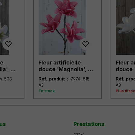
le
Fleur artificielle
Fleur ar
ia', 40
douce 'Magnolia', 40
douce 
cm, rose fuchsia
cm, bl
Réf. produit :
7974 515
Réf. prod
A3
A3
En stock
Plus disp
us
Prestations
CGV