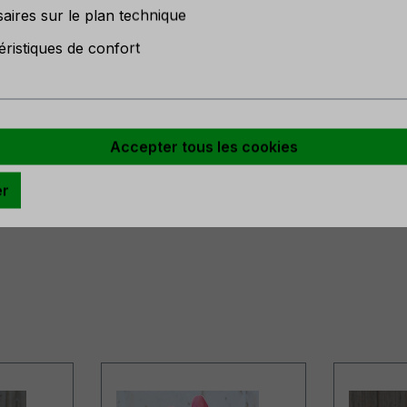
aires sur le plan technique
éristiques de confort
3816797425
Accepter tous les cookies
er
1