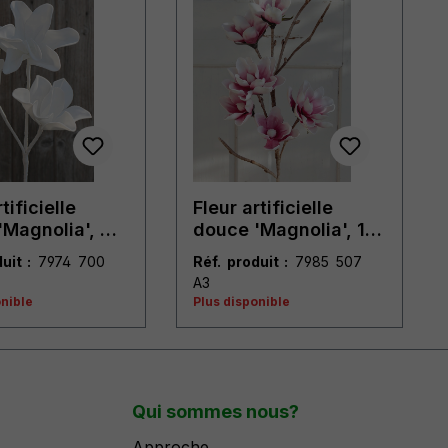
tificielle
Fleur artificielle
'Magnolia', 40
douce 'Magnolia', 112
anc pur
cm, rose-blanc
uit :
7974 700
Réf. produit :
7985 507
A3
onible
Plus disponible
Qui sommes nous?
Approche