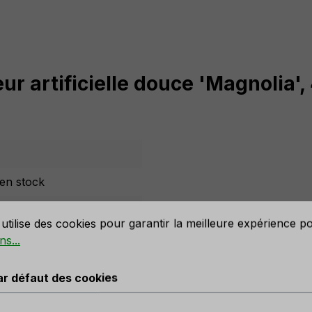
eur artificielle douce 'Magnolia'
en stock
défaut des cookies
e l'année
utilise des cookies pour garantir la meilleure expérience p
ns...
ar défaut des cookies
-blanc