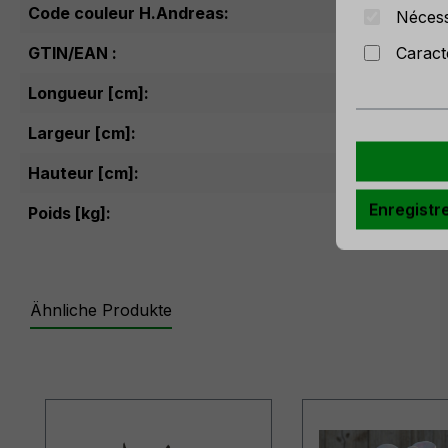
Code couleur H.Andreas:
Nécess
Caract
GTIN/EAN :
404
Longueur [cm]:
40
Largeur [cm]:
Hauteur [cm]:
Enregistr
Poids [kg]:
0.03
Ähnliche Produkte
Ignorer la galerie de produits