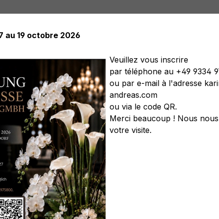
17 au 19 octobre 2026
Veuillez vous inscrire
par téléphone au +49 9334 
ou par e-mail à l'adresse ka
elles
Plantes artificielles
Arbres artificiels
Soft Flower
andreas.com
s artificiels
Couronnes artificielles
Légumes artificiels
C
ou via le code QR.
Merci beaucoup ! Nous nous 
votre visite.
'Magnolia', 40 cm, vert-bl