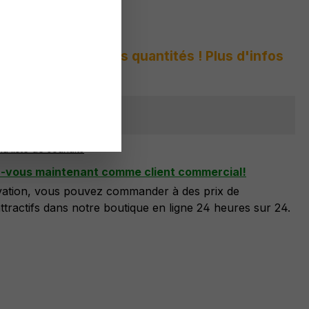
 :
7974 807 A3
s peur des grandes quantités ! Plus d'infos
sponible
la liste de souhaits
z-vous maintenant comme client commercial!
ivation, vous pouvez commander à des prix de
tractifs dans notre boutique en ligne 24 heures sur 24.