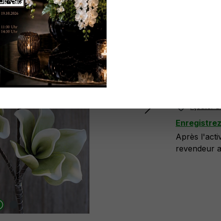
Réf. produit
N'ayez pa
ici
.
Plus di
Ajouter à 
Enregistre
Après l'act
revendeur at