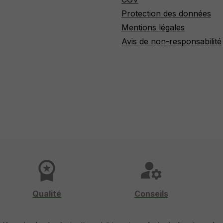
Protection des données
Mentions légales
Avis de non-responsabilité
workspace_premium
manage_accounts
Qualité
Conseils