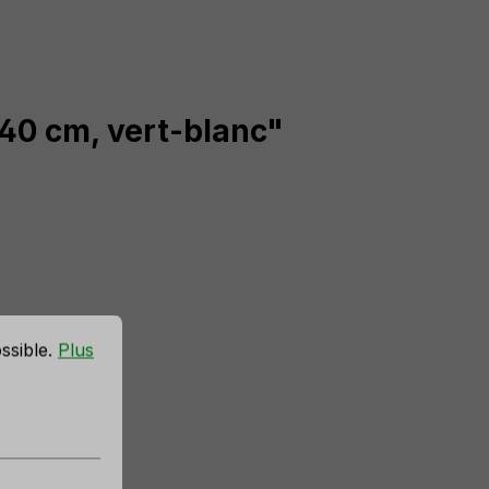
, 40 cm, vert-blanc"
ossible.
Plus