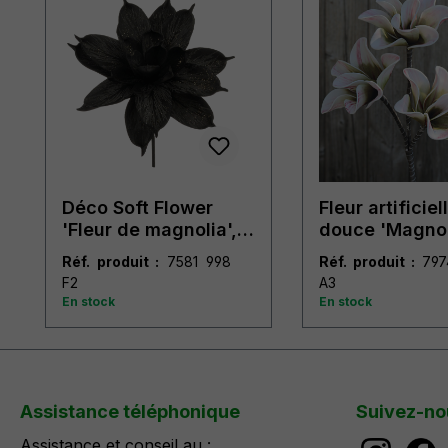
Déco Soft Flower
Fleur artificiel
'Fleur de magnolia',
douce 'Magnol
28 cm, noir
cm, rose-vert
Réf. produit :
7581 998
Réf. produit :
7974 508
F2
A3
En stock
En stock
Assistance téléphonique
Suivez-no
Assistance et conseil au :