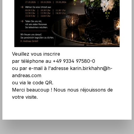
Ignorer la galerie d'images
Accepter tous les cookies
Enregistrer
Veuillez vous inscrire
par téléphone au +49 9334 97580-0
ou par e-mail à l'adresse karin.birkhahn@h-
andreas.com
ou via le code QR.
Merci beaucoup ! Nous nous réjouissons de
votre visite.
Réf. produit :
7985 700 A3
N'ayez pas peur des grandes quantités !
Plus d'infos
ici
.