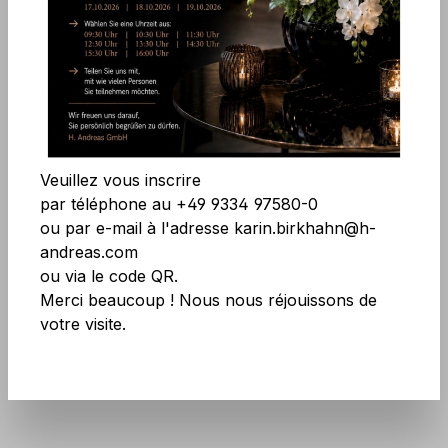
Ignorer la galerie d'images
Accepter tous les cookies
Enregistrer
Veuillez vous inscrire
par téléphone au +49 9334 97580-0
ou par e-mail à l'adresse karin.birkhahn@h-
andreas.com
Réf. produit :
8080 883 A3
ou via le code QR.
Merci beaucoup ! Nous nous réjouissons de
N'ayez pas peur des grandes quantités !
votre visite.
Plus d'infos
ici
.
Plus disponible