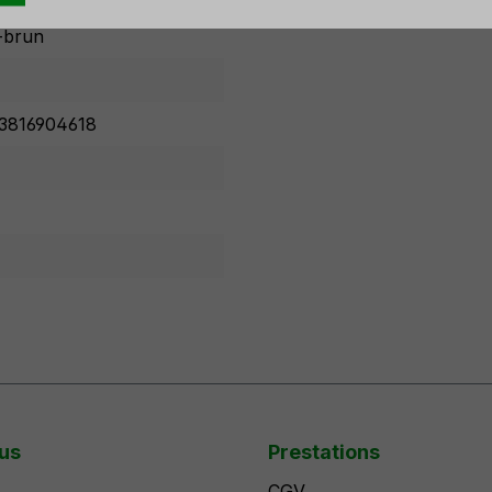
-brun
3816904618
us
Prestations
CGV