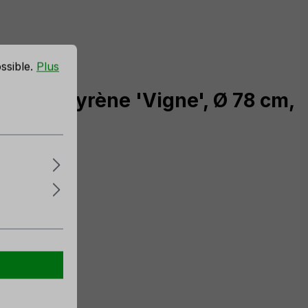
ossible.
Plus
en polystyrène 'Vigne', Ø 78 cm,