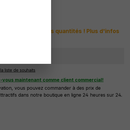
 :
9046 860 A3
s peur des grandes quantités ! Plus d'infos
sponible
la liste de souhaits
z-vous maintenant comme client commercial!
ivation, vous pouvez commander à des prix de
tractifs dans notre boutique en ligne 24 heures sur 24.