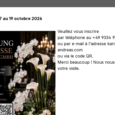
17 au 19 octobre 2026
Veuillez vous inscrire
par téléphone au +49 9334 
ou par e-mail à l'adresse ka
elles
Plantes artificielles
Arbres artificiels
Soft Flower
andreas.com
s artificiels
Couronnes artificielles
Légumes artificiels
C
ou via le code QR.
Merci beaucoup ! Nous nous 
votre visite.
ec boules en polystyrène '