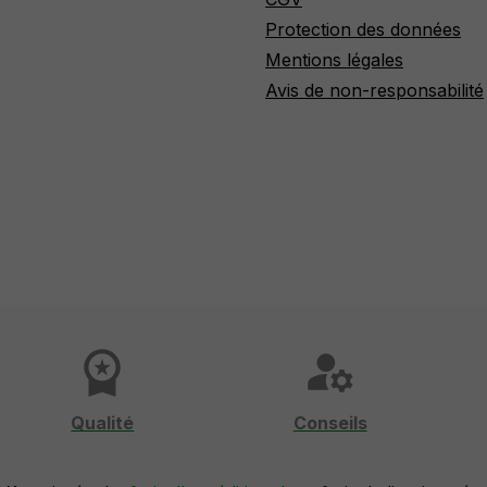
Protection des données
Mentions légales
Avis de non-responsabilité
workspace_premium
manage_accounts
Qualité
Conseils