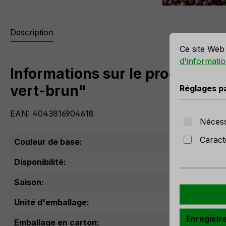
r la meilleure expérience possible.
Plus d'informations...
Description
Réglages par 
Ce site Web 
d'informatio
Informations sur le produit "Co
vert-brun"
Réglages p
EAN: 4043816904618
Nécess
Caract
Couleur de base:
Vert
Disponibilité:
Pas 
Saison:
Hive
Unité d'emballage:
Enregistr
Emballage en carton: