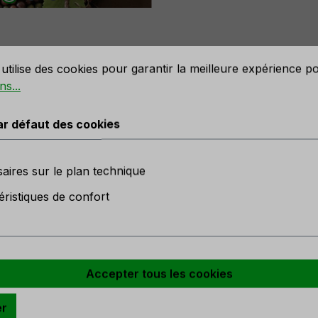
défaut des cookies
utilise des cookies pour garantir la meilleure expérience p
ns...
uronne artificielle avec boules 
ar défaut des cookies
aires sur le plan technique
éristiques de confort
en stock
r
Accepter tous les cookies
er