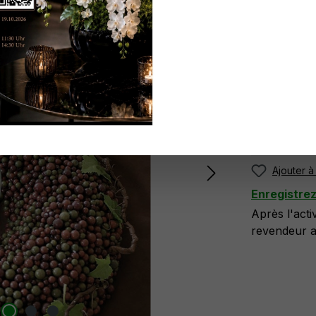
Réf. produit
N'ayez pa
ici
.
Plus di
Ajouter à 
Enregistre
Après l'act
revendeur at