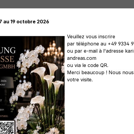
17 au 19 octobre 2026
Veuillez vous inscrire
par téléphone au +49 9334 
ou par e-mail à l'adresse ka
elles
Plantes artificielles
Arbres artificiels
Soft Flower
andreas.com
s artificiels
Couronnes artificielles
Légumes artificiels
C
ou via le code QR.
Merci beaucoup ! Nous nous 
votre visite.
elle, givré, 3 ramificatio