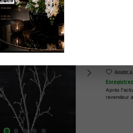
Réf. produit
N'ayez pa
ici
.
Plus di
Ajouter à 
Enregistre
Après l'act
revendeur at