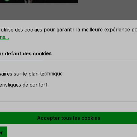
défaut des cookies
utilise des cookies pour garantir la meilleure expérience p
ns...
anche épineuse artificielle, givré
ar défaut des cookies
aires sur le plan technique
éristiques de confort
n
en stock
r
Accepter tous les cookies
er