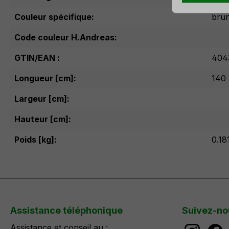
Couleur spécifique:
brun
Code couleur H.Andreas:
GTIN/EAN :
404
Longueur [cm]:
140
Largeur [cm]:
Hauteur [cm]:
Poids [kg]:
0.18
Assistance téléphonique
Suivez-no
Assistance et conseil au :