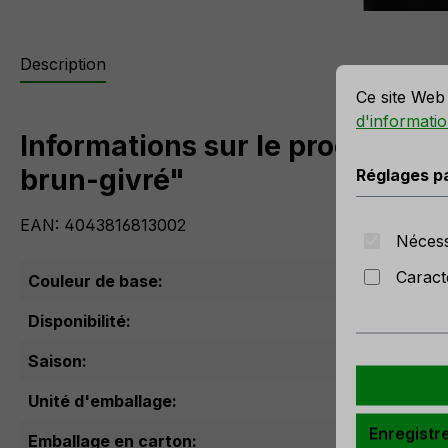
r la meilleure expérience possible.
Plus d'informations...
Description
Réglages par 
Ce site Web 
d'informatio
Informations sur le produit "Br
brun-givré"
Réglages p
EAN: 4043816813002
Nécess
Caract
Couleur de base:
Bru
Disponibilité:
Pas 
Saison:
Hive
Unité d'emballage:
Enregistr
Emballage en carton: