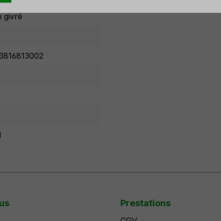
 givré
3816813002
1
us
Prestations
CGV