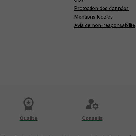
Protection des données
Mentions légales
Avis de non-responsabilité
workspace_premium
manage_accounts
Qualité
Conseils