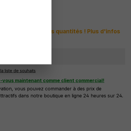
 :
8130 619 A3
s peur des grandes quantités ! Plus d'infos
sponible
la liste de souhaits
z-vous maintenant comme client commercial!
ivation, vous pouvez commander à des prix de
tractifs dans notre boutique en ligne 24 heures sur 24.