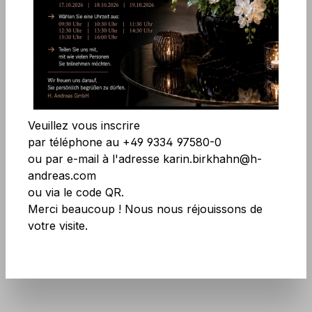
Ignorer la galerie d'images
Accepter tous les cookies
Enregistrer
Veuillez vous inscrire
par téléphone au +49 9334 97580-0
ou par e-mail à l'adresse karin.birkhahn@h-
andreas.com
ou via le code QR.
Réf. produit :
7945 338 A1
Merci beaucoup ! Nous nous réjouissons de
votre visite.
N'ayez pas peur des grandes quantités !
Plus d'infos
ici
.
Plus disponible