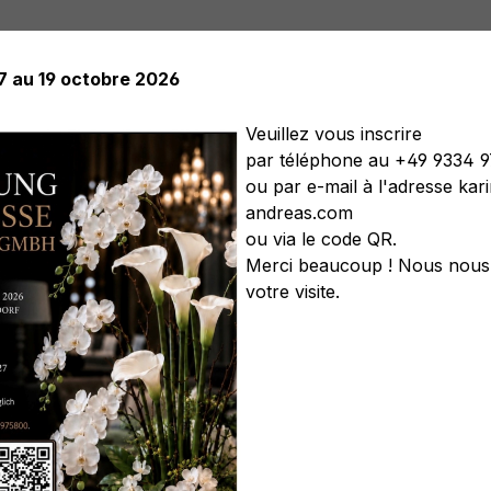
17 au 19 octobre 2026
Veuillez vous inscrire
par téléphone au +49 9334 
ou par e-mail à l'adresse ka
elles
Plantes artificielles
Arbres artificiels
Soft Flower
andreas.com
s artificiels
Couronnes artificielles
Légumes artificiels
C
ou via le code QR.
Merci beaucoup ! Nous nous 
votre visite.
 'Motif d'étoiles', Ø 10 c