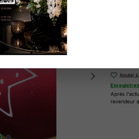
Réf. produit
N'ayez pa
ici
.
Plus di
Ajouter à 
Enregistre
Après l'act
revendeur at