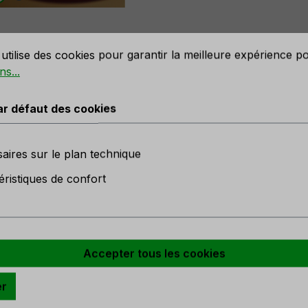
défaut des cookies
utilise des cookies pour garantir la meilleure expérience p
ns...
ule décorative en verre 'Motif d'
ar défaut des cookies
aires sur le plan technique
ge
éristiques de confort
en stock
r
Accepter tous les cookies
er
e-blanc