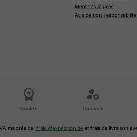
Mentions légales
Avis de non-responsabilité
workspace_premium
manage_accounts
Qualité
Conseils
TVA majorée de,
frais d'expédition de
et frais de livraison év