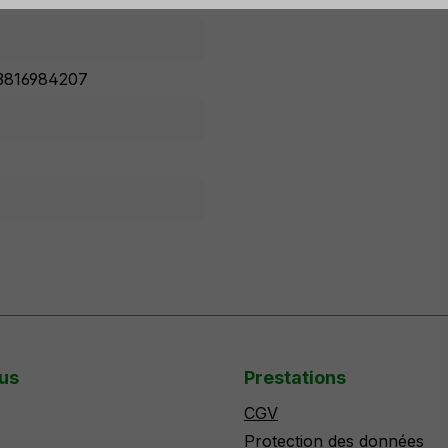
3816984207
us
Prestations
CGV
Protection des données