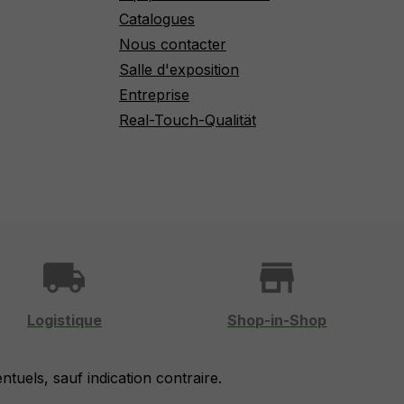
Catalogues
Nous contacter
Salle d'exposition
Entreprise
Real-Touch-Qualität
local_shipping
store
Logistique
Shop-in-Shop
entuels, sauf indication contraire.