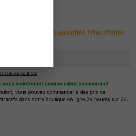
 :
9842 407 A3
s peur des grandes quantités ! Plus d'infos
sponible
la liste de souhaits
z-vous maintenant comme client commercial!
ivation, vous pouvez commander à des prix de
tractifs dans notre boutique en ligne 24 heures sur 24.