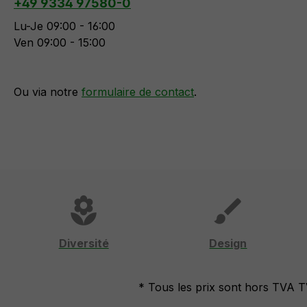
+49 9334 97580-0
Lu-Je 09:00 - 16:00
Ven 09:00 - 15:00
Ou via notre
formulaire de contact
.
local_florist
brush
Diversité
Design
* Tous les prix sont hors TVA 