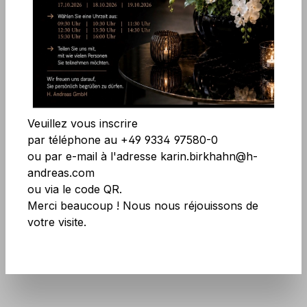
Ignorer la galerie d'images
Accepter tous les cookies
Enregistrer
Veuillez vous inscrire
par téléphone au +49 9334 97580-0
ou par e-mail à l'adresse karin.birkhahn@h-
andreas.com
Réf. produit :
8628 553 A2
ou via le code QR.
Merci beaucoup ! Nous nous réjouissons de
N'ayez pas peur des grandes quantités !
votre visite.
Plus d'infos
ici
.
Plus disponible