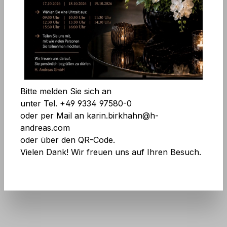
bestmögliche Erfahrung bieten zu können.
Mehr
Informationen ...
Cookie-Voreinstellungen
Technisch erforderlich
Bitte melden Sie sich an
Komfortfunktionen
unter Tel. +49 9334 97580-0
oder per Mail an karin.birkhahn@h-
andreas.com
oder über den QR-Code.
Künstliche Päonie, 68 cm, creme-
Vielen Dank! Wir freuen uns auf Ihren Besuch.
weiß
Alle Cookies akzeptieren
Art.Nr.:
2342 778 E1
Speichern
Nicht mehr erhältlich
Sale