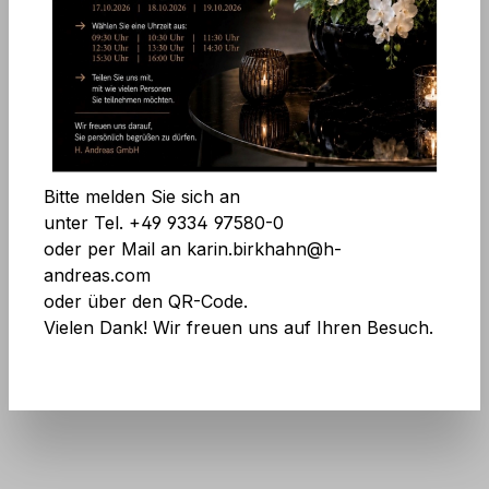
Bildergalerie überspringen
Alle Cookies akzeptieren
Speichern
Bitte melden Sie sich an
unter Tel. +49 9334 97580-0
oder per Mail an karin.birkhahn@h-
andreas.com
Art.Nr.:
3477 660 F3
oder über den QR-Code.
Preise exkl. MwSt. zzgl. Versandkosten
Vielen Dank! Wir freuen uns auf Ihren Besuch.
Keine Angst vor großen Mengen! Mehr
Infos
hier
.
Auf Lager