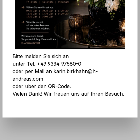
Bildergalerie überspringen
Alle Cookies akzeptieren
Speichern
Bitte melden Sie sich an
unter Tel. +49 9334 97580-0
oder per Mail an karin.birkhahn@h-
andreas.com
oder über den QR-Code.
Vielen Dank! Wir freuen uns auf Ihren Besuch.
Art.Nr.:
7997 492 A3
Keine Angst vor großen Mengen! Mehr
Infos
hier
.