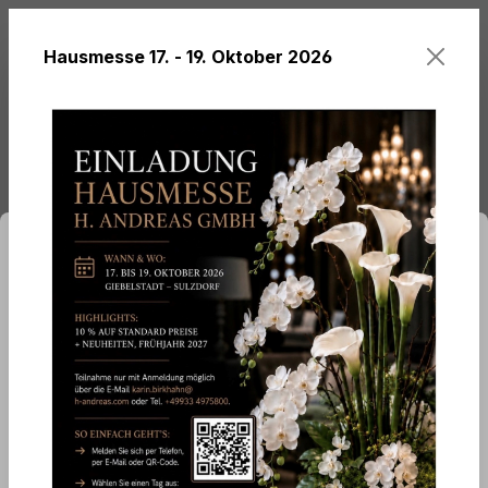
alt springen
Hausmesse 17. - 19. Oktober 2026
Du hast 0 Produ
ationen ...
Cookie-Voreinstellungen
Themen
Softflowers
Diese Website verwendet Cookies, um eine
bestmögliche Erfahrung bieten zu können.
Mehr
Künstliche Soft flower 'Blüte',
Informationen ...
80 cm, burgunder-schwarz
Cookie-Voreinstellungen
Technisch erforderlich
Komfortfunktionen