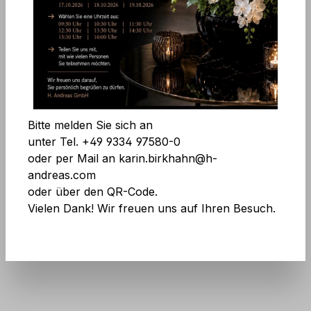
Bildergalerie überspringen
Alle Cookies akzeptieren
Speichern
Bitte melden Sie sich an
unter Tel. +49 9334 97580-0
oder per Mail an karin.birkhahn@h-
andreas.com
Art.Nr.:
3345 700 F5
oder über den QR-Code.
Preise exkl. MwSt. zzgl. Versandkosten
Vielen Dank! Wir freuen uns auf Ihren Besuch.
Keine Angst vor großen Mengen! Mehr
Infos
hier
.
Auf Lager