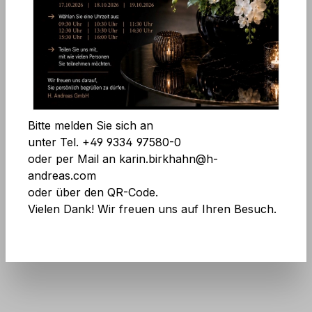
Bildergalerie überspringen
Komfortfunktionen
Alle Cookies akzeptieren
Bitte melden Sie sich an
Speichern
unter Tel. +49 9334 97580-0
oder per Mail an karin.birkhahn@h-
andreas.com
oder über den QR-Code.
Vielen Dank! Wir freuen uns auf Ihren Besuch.
Art.Nr.:
7985 507 A3
Keine Angst vor großen Mengen! Mehr
Infos
hier
.