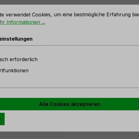
stellungen
te verwendet Cookies, um eine bestmögliche Erfahrung bie
r Informationen ...
che Gerbera mit beflocktem Stie
einstellungen
sch erforderlich
r
tfunktionen
uf Lager
Alle Cookies akzeptieren
n