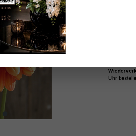
Keine An
Nicht m
Zum Merk
Registriere
Nach der Fr
Wiederverk
Uhr bestelle