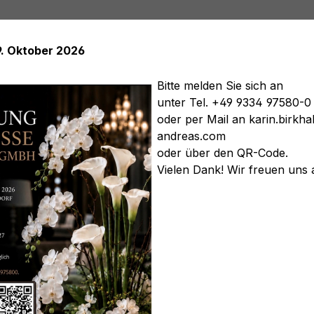
9. Oktober 2026
Bitte melden Sie sich an
unter Tel. +49 9334 97580-0
oder per Mail an karin.birk
en
Kunstpflanzen
Kunstbäume
Soft Flower
Kunstkräu
andreas.com
gemüse
Künstliche Gestecke
Künstliche Sträuße
Dekoar
oder über den QR-Code.
Vielen Dank! Wir freuen uns 
beflocktem Stiel, 55 cm, 
Art.Nr.:
982