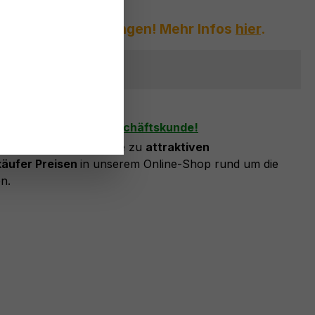
gst vor großen Mengen! Mehr Infos
hier
.
ehr erhältlich
zettel hinzufügen
n Sie sich jetzt als Geschäftskunde!
eischaltung können Sie zu
attraktiven
äufer Preisen
in unserem Online-Shop rund um die
n.