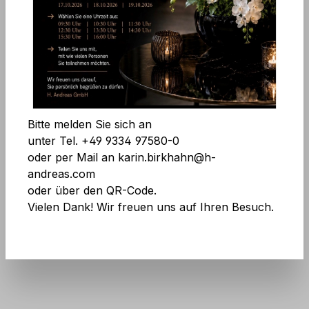
Bildergalerie überspringen
Komfortfunktionen
Alle Cookies akzeptieren
Bitte melden Sie sich an
Speichern
unter Tel. +49 9334 97580-0
oder per Mail an karin.birkhahn@h-
andreas.com
oder über den QR-Code.
Vielen Dank! Wir freuen uns auf Ihren Besuch.
Art.Nr.:
2451 778 A3
Keine Angst vor großen Mengen! Mehr
Infos
hier
.