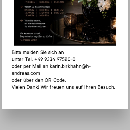
Technisch erforderlich
Bildergalerie überspringen
Komfortfunktionen
Alle Cookies akzeptieren
Bitte melden Sie sich an
Speichern
unter Tel. +49 9334 97580-0
oder per Mail an karin.birkhahn@h-
andreas.com
oder über den QR-Code.
Vielen Dank! Wir freuen uns auf Ihren Besuch.
Art.Nr.:
1551 844 A3
Preise exkl. MwSt. zzgl. Versandkosten
Keine Angst vor großen Mengen! Mehr