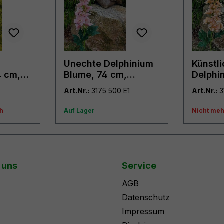
Unechte Delphinium
Künstl
4 cm,
Blume, 74 cm,
Delphi
hellrosa
cm, ap
Art.Nr.:
3175 500 E1
Art.Nr.:
ch
Auf Lager
Nicht meh
 uns
Service
AGB
Datenschutz
Impressum