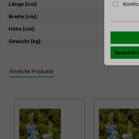
Komfor
Länge [cm]:
74
Breite [cm]:
Höhe [cm]:
Gewicht [kg]:
0.045
Speicher
Ähnliche Produkte
Produktgalerie überspringen