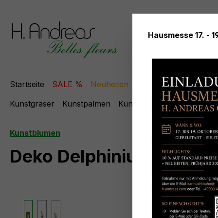
springen
Zur Hauptnavigation springen
Hausmesse 17. - 1
Startseite
SALE %
Neuheiten
Themen
Kunstblum
Kunstgräser
Kunstpalmen
Künstliche Kränze
Kunst
Kunstblumen
Deko Delphinium, 74 cm
Bildergalerie überspringen