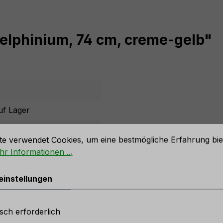
elphinium, 74 cm, creme-gelb"
uf Lager
stellungen
te verwendet Cookies, um eine bestmögliche Erfahrung bie
r Informationen ...
gelb
einstellungen
6317500
sch erforderlich