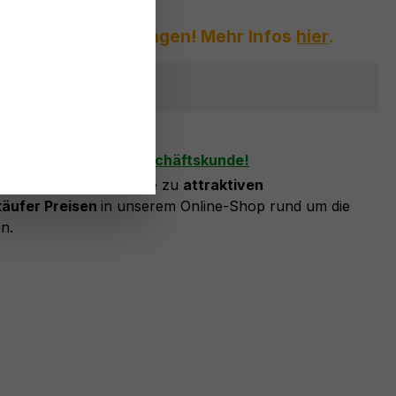
gst vor großen Mengen! Mehr Infos
hier
.
ehr erhältlich
zettel hinzufügen
n Sie sich jetzt als Geschäftskunde!
eischaltung können Sie zu
attraktiven
äufer Preisen
in unserem Online-Shop rund um die
n.