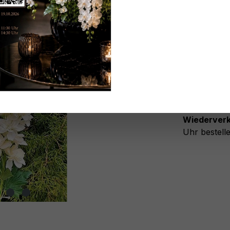
Keine An
Nicht m
Zum Merk
Registriere
Nach der Fr
Wiederverk
Uhr bestelle