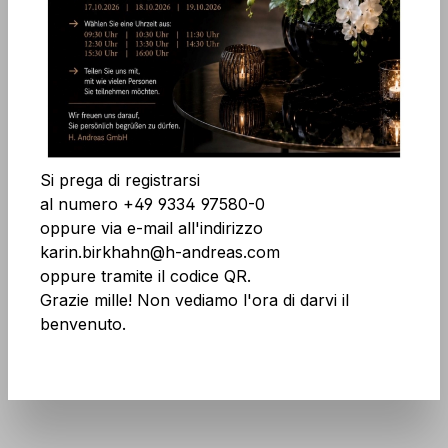
Salta la galleria di immagini
Accetta tutti i cookie
Salva
Si prega di registrarsi
al numero +49 9334 97580-0
oppure via e-mail all'indirizzo
karin.birkhahn@h-andreas.com
oppure tramite il codice QR.
Codice prodotto:
7945 338 A1
Grazie mille! Non vediamo l'ora di darvi il
benvenuto.
Non temete le grandi quantità! Maggiori
informazioni
qui
.
Non più disponibile